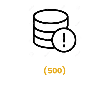
(
500
)