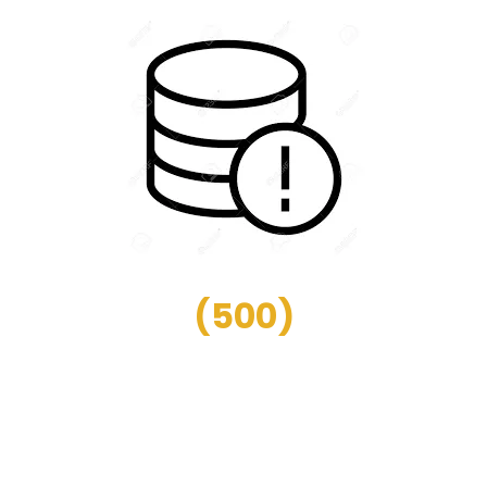
(
500
)