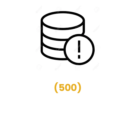
(
500
)