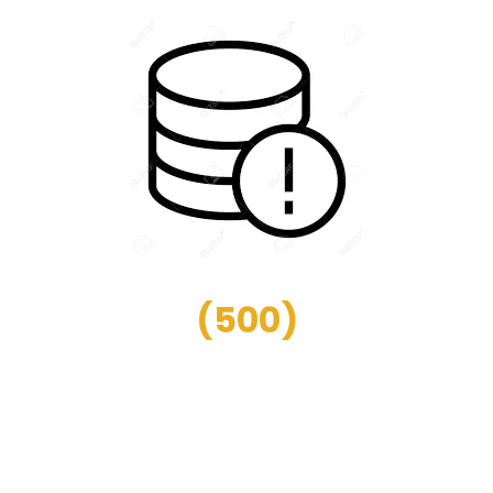
(
500
)