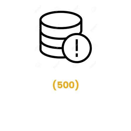
(
500
)