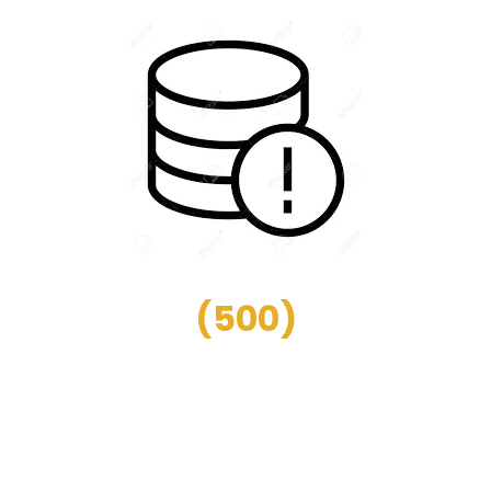
(
500
)