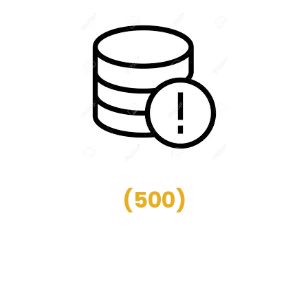
(
500
)