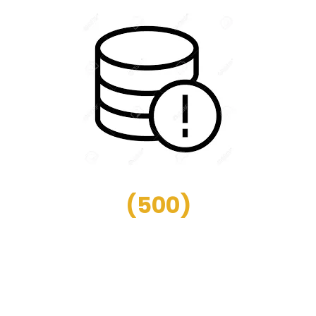
(
500
)