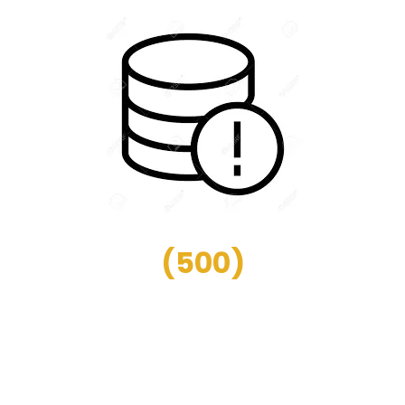
(
500
)