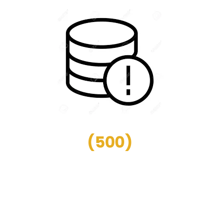
(
500
)