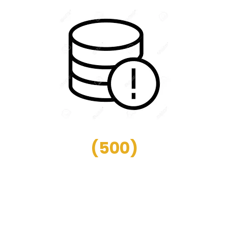
(
500
)