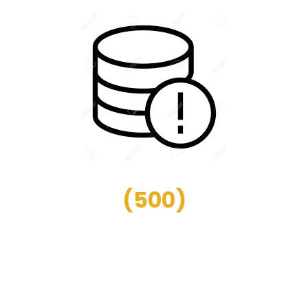
(
500
)