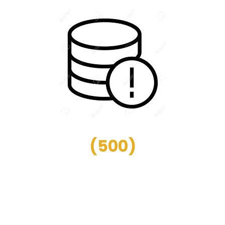
(
500
)