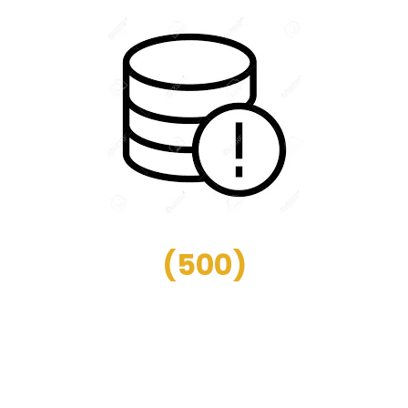
(
500
)