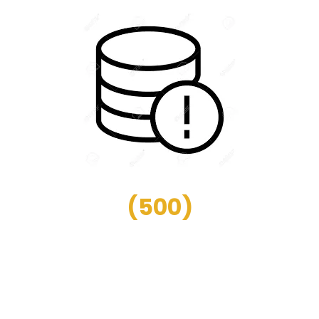
(
500
)