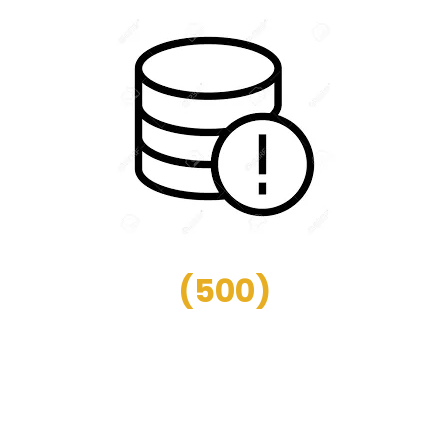
(
500
)