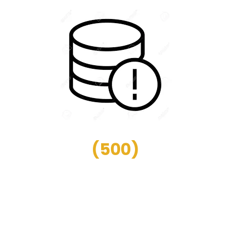
(
500
)