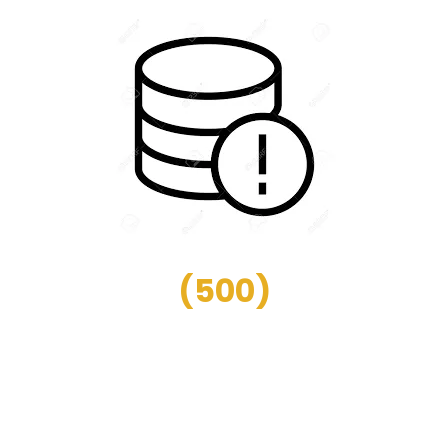
(
500
)