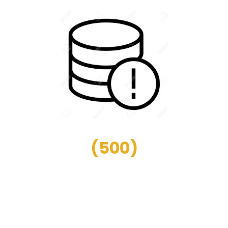
(
500
)