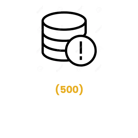
(
500
)