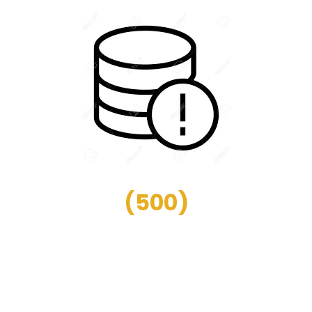
(
500
)