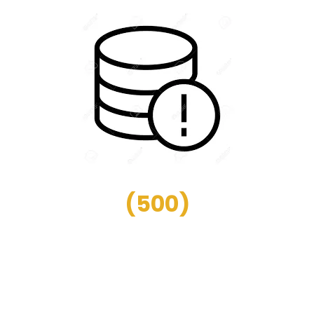
(
500
)