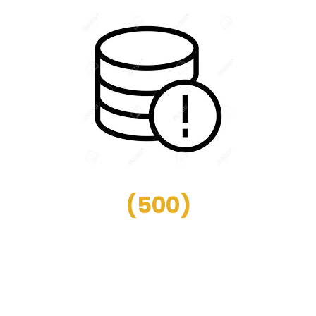
(
500
)