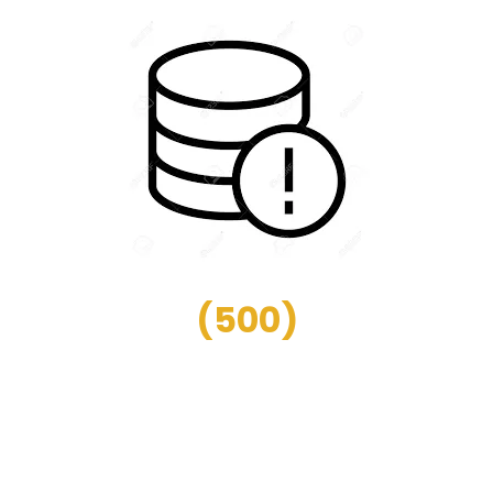
(
500
)