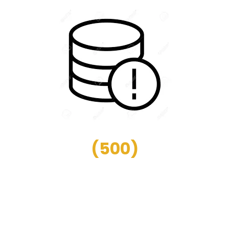
(
500
)