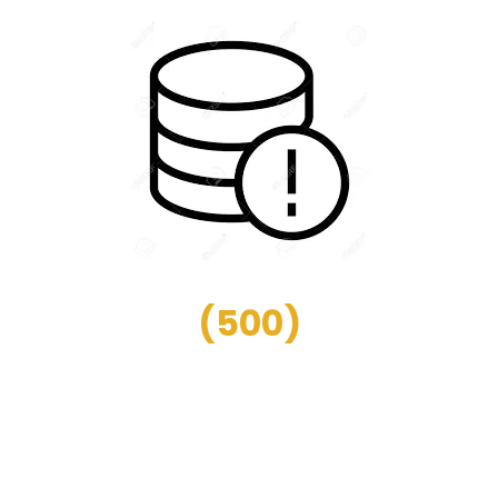
(
500
)