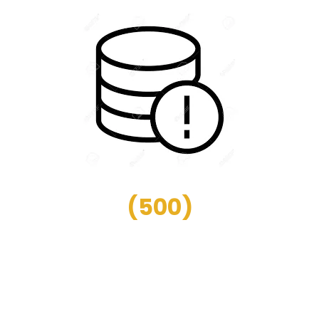
(
500
)