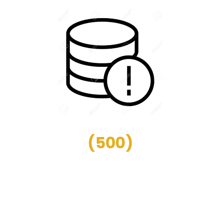
(
500
)