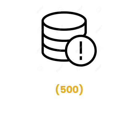
(
500
)