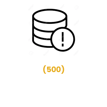
(
500
)