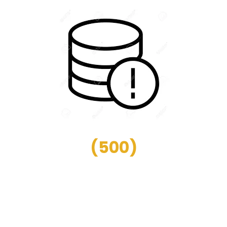
(
500
)