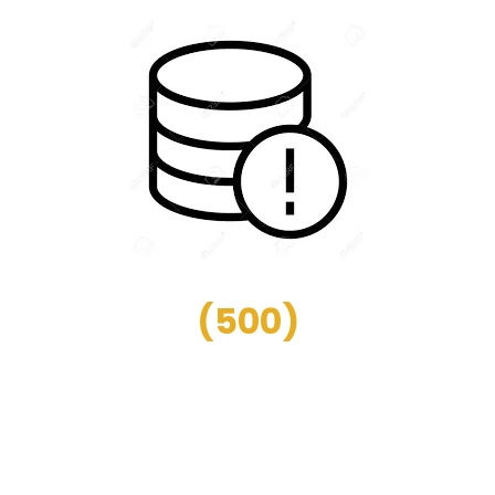
(
500
)