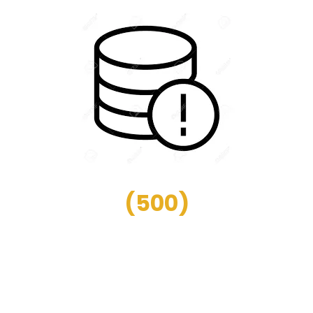
(
500
)