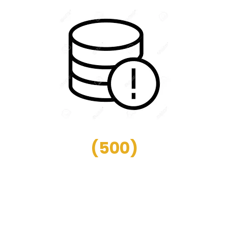
(
500
)