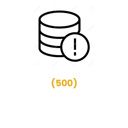
(
500
)