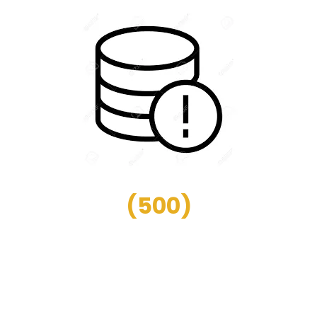
(
500
)