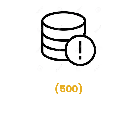
(
500
)