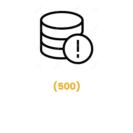
(
500
)