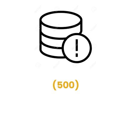
(
500
)