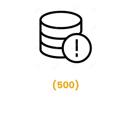
(
500
)