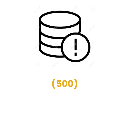
(
500
)