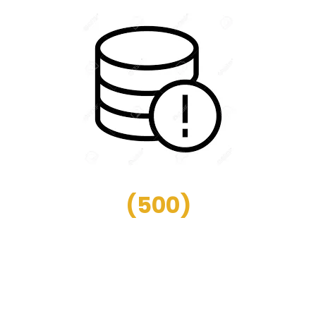
(
500
)