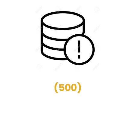
(
500
)