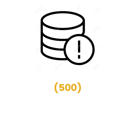
(
500
)