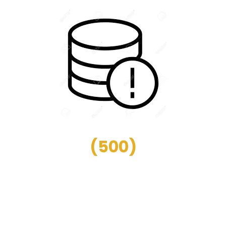
(
500
)