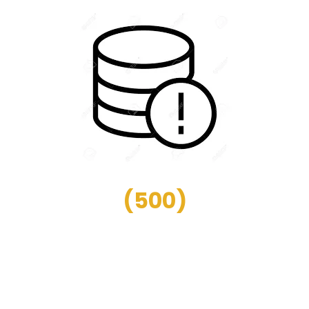
(
500
)