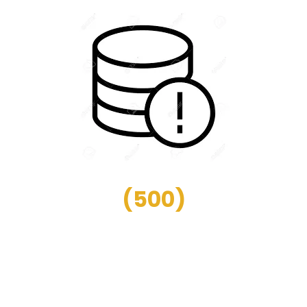
(
500
)