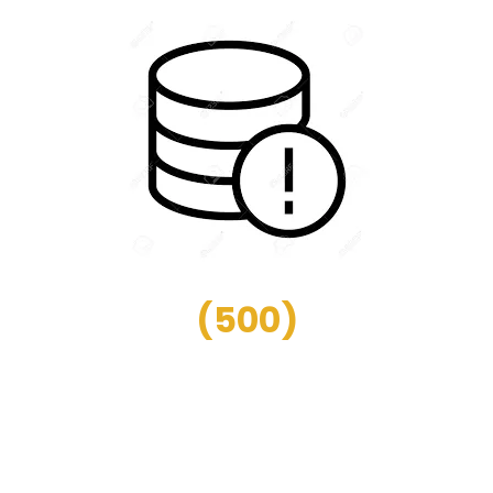
(
500
)