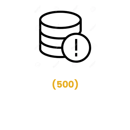
(
500
)