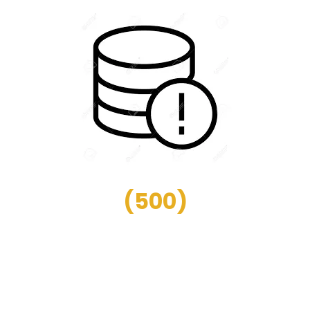
(
500
)